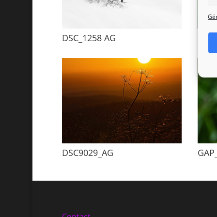
Gér
DSC_1258 AG
DSC
DSC9029_AG
GAP
Contact