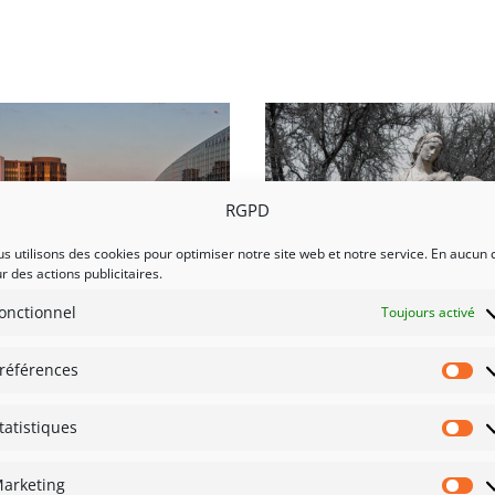
RGPD
s utilisons des cookies pour optimiser notre site web et notre service. En aucun 
r des actions publicitaires.
onctionnel
Toujours activé
-061 AG_7818
2023-0501 AG
références
Pr
tatistiques
St
arketing