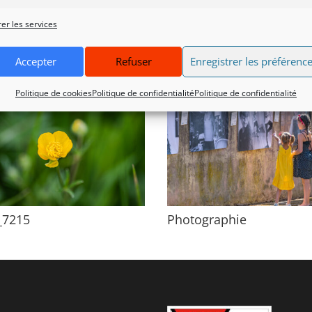
Ma
er les services
_4809 AG
DSC_5703 AG
Accepter
Refuser
Enregistrer les préférenc
Politique de cookies
Politique de confidentialité
Politique de confidentialité
_7215
Photographie