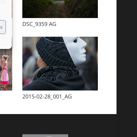
rketing
DSC_9359 AG
es
2015-02-28_001_AG