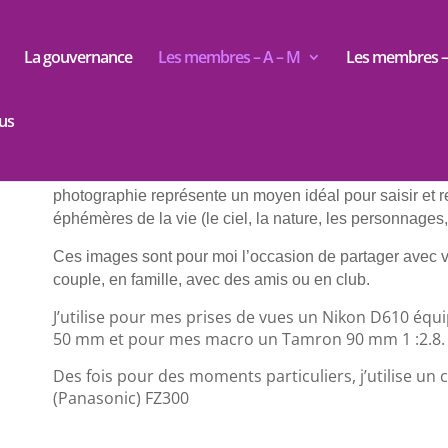
La gouvernance
Les membres – A – M
Les membres – 
us
Pour moi Alfio, né en Italie et depuis presque 40 ans do
photographie représente un moyen idéal pour saisir et 
éphémères de la vie (le ciel, la nature, les personnages,
Ces images sont pour moi l’occasion de partager avec vo
couple, en famille, avec des amis ou en club.
J’utilise pour mes prises de vues un Nikon D610 équ
50 mm et pour mes macro un Tamron 90 mm 1 :2.8.
Des fois pour des moments particuliers, j’utilise 
(Panasonic) FZ300