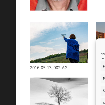
Nou
pou
F
2016-05-13_002-AG
2023
P
S
M