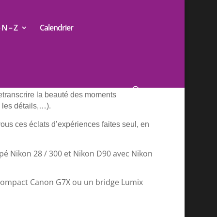
N – Z
Calendrier
micilié en Alsace, photographe amateur, la
retranscrire la beauté des moments
 les détails,…).
us ces éclats d’expériences faites seul, en
ipé Nikon 28 / 300 et Nikon D90 avec Nikon
un compact Canon G7X ou un bridge Lumix