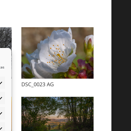
cas
DSC_0023 AG
éférences
atistiques