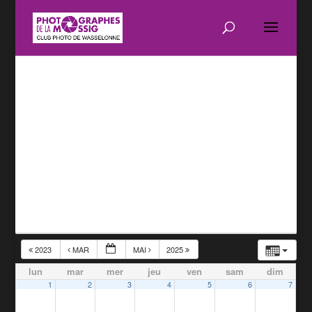
2023
MAR
MAI
2025
lun
mar
mer
jeu
ven
sam
dim
1
2
3
4
5
6
7