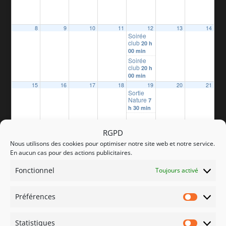
8
9
10
11
12
13
14
Soirée
club
20 h
00 min
Soirée
club
20 h
00 min
15
16
17
18
19
20
21
Sortie
Nature
7
h 30 min
RGPD
22
23
24
25
26
27
28
Soirée
Nous utilisons des cookies pour optimiser notre site web et notre service.
club
20 h
En aucun cas pour des actions publicitaires.
00 min
soirée
Fonctionnel
Toujours activé
Club
20 h
00 min
29
30
Préférences
Préfére
Statistiques