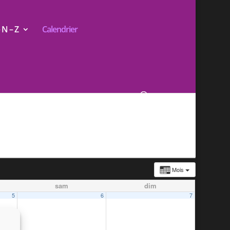
N – Z
Calendrier
Mois
sam
dim
5
6
7