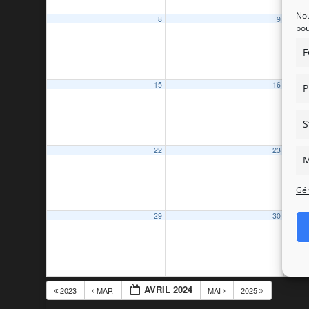
Nou
8
9
pou
F
15
16
P
S
22
23
M
Gér
29
30
AVRIL 2024
2023
MAR
MAI
2025