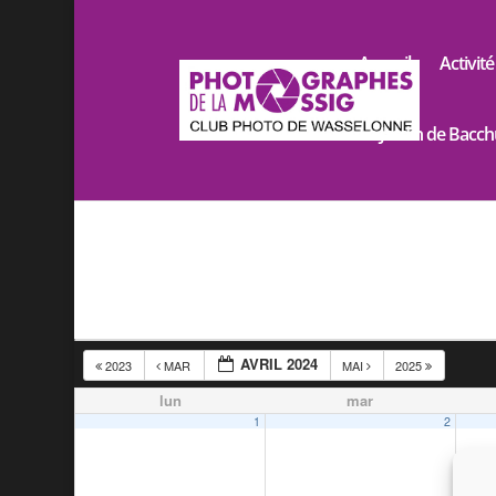
Accueil
Activité
Le Jardin de Bacch
AVRIL 2024
2023
MAR
MAI
2025
lun
mar
1
2