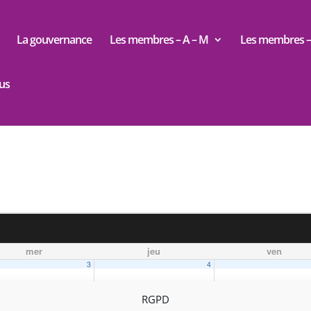
La gouvernance
Les membres – A – M
Les membres – 
us
mer
jeu
ven
3
4
RGPD