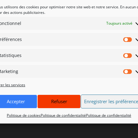
s utilisons des cookies pour optimiser notre site web et notre service. En aucun 
10
11
r des actions publicitaires.
Soirée club
20 h 00 min
Soirée club
20 h 00 min
onctionnel
Toujours activé
17
18
références
Pr
Sortie Nature
7 h 30 min
tatistiques
St
24
25
arketing
Soirée club
20 h 00 min
Ma
soirée Club
20 h 00 min
er les services
Accepter
Refuser
Enregistrer les préférenc
Politique de cookies
Politique de confidentialité
Politique de confidentialité