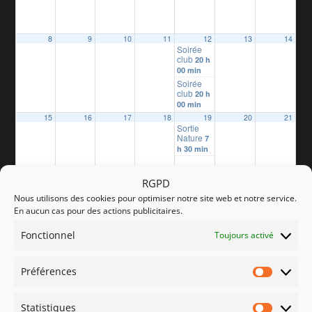
8
9
10
11
12
13
14
Soirée
club
20 h
00 min
Soirée
club
20 h
00 min
15
16
17
18
19
20
21
Sortie
Nature
7
h 30 min
RGPD
22
23
24
25
26
27
28
Soirée
Nous utilisons des cookies pour optimiser notre site web et notre service.
club
20 h
En aucun cas pour des actions publicitaires.
00 min
soirée
Fonctionnel
Toujours activé
Club
20 h
00 min
29
30
Préférences
Préfére
Statistiques