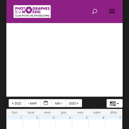
2023
MAR
MAI
2025
lun
mar
mer
jeu
ven
sam
dim
1
2
3
4
5
6
7