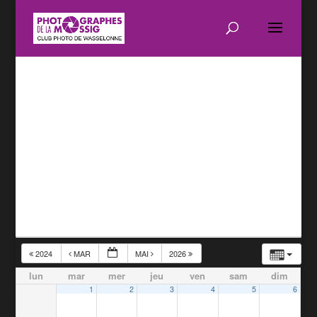
2024
MAR
MAI
2026
lun
mar
mer
jeu
ven
sam
dim
1
2
3
4
5
6