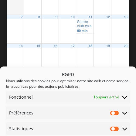
7
8
9
10
11
12
13
Soirée
club
20 h
00 min
14
15
16
17
18
19
20
RGPD
21
22
23
24
25
26
27
Nous utilisons des cookies pour optimiser notre site web et notre service.
En aucun cas pour des actions publicitaires.
Fonctionnel
Toujours activé
28
29
30
Préférences
Préfére
Statistiques
Statisti