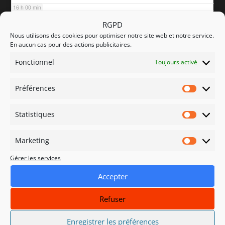
16 h 00 min
RGPD
Nous utilisons des cookies pour optimiser notre site web et notre service.
17 h 00 min
En aucun cas pour des actions publicitaires.
Fonctionnel
Toujours activé
18 h 00 min
Préférences
Préfére
19 h 00 min
Statistiques
Statisti
20 h 00 min
20 h 00 min
20 h 00 min
Soirée club
Soirée club
@ Salle Huy, Epace prévôtal
@ salle prévôtale
Marketing
Marketi
Gérer les services
21 h 00 min
Accepter
22 h 00 min
Refuser
23 h 00 min
Enregistrer les préférences