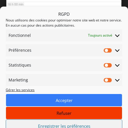
16 h 00 min
RGPD
Nous utilisons des cookies pour optimiser notre site web et notre service.
17 h 00 min
En aucun cas pour des actions publicitaires.
Fonctionnel
Toujours activé
18 h 00 min
Préférences
Préfére
19 h 00 min
Statistiques
Statisti
20 h 00 min
Marketing
Marketi
Gérer les services
21 h 00 min
Accepter
22 h 00 min
Refuser
23 h 00 min
Enregistrer les préférences