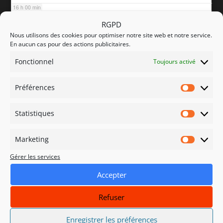
16 h 00 min
RGPD
Nous utilisons des cookies pour optimiser notre site web et notre service.
17 h 00 min
En aucun cas pour des actions publicitaires.
Fonctionnel
Toujours activé
18 h 00 min
Préférences
Préfére
19 h 00 min
Statistiques
Statisti
20 h 00 min
Marketing
Marketi
Gérer les services
21 h 00 min
Accepter
22 h 00 min
Refuser
23 h 00 min
Enregistrer les préférences