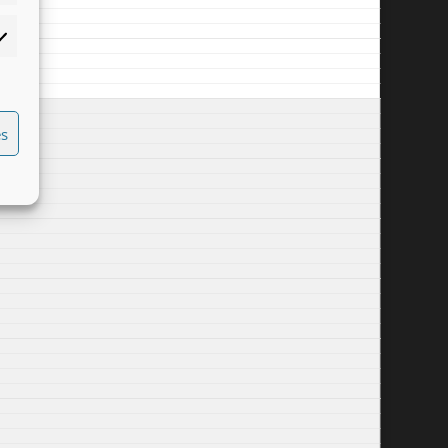
rketing
es