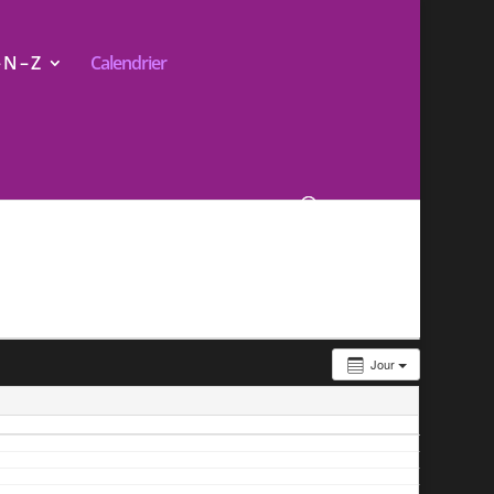
N – Z
Calendrier
Jour