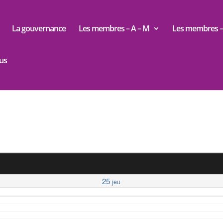
La gouvernance
Les membres – A – M
Les membres – 
us
25
jeu