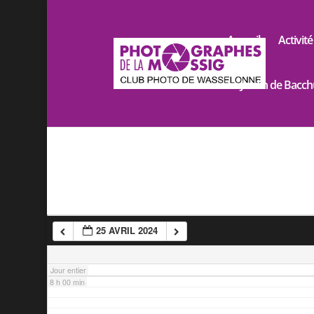
2 h 00 min
Accueil
Activité
3 h 00 min
Le Jardin de Bacch
4 h 00 min
5 h 00 min
6 h 00 min
25 AVRIL 2024
7 h 00 min
Jour entier
8 h 00 min