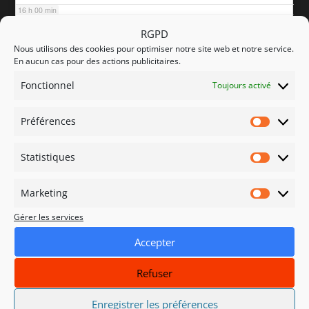
16 h 00 min
RGPD
Nous utilisons des cookies pour optimiser notre site web et notre service.
17 h 00 min
En aucun cas pour des actions publicitaires.
Fonctionnel
Toujours activé
18 h 00 min
Préférences
Préfére
19 h 00 min
Statistiques
Statisti
20 h 00 min
Marketing
Marketi
Gérer les services
21 h 00 min
Accepter
22 h 00 min
Refuser
23 h 00 min
Enregistrer les préférences