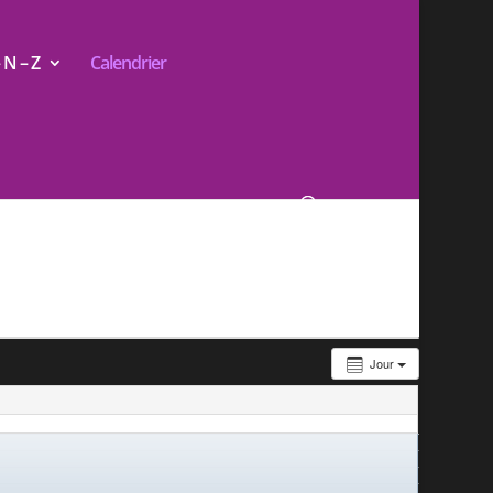
N – Z
Calendrier
Jour