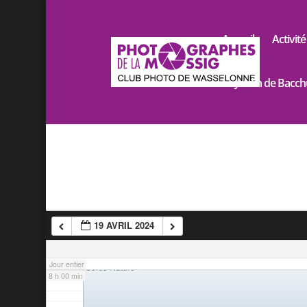
2 h 00 min
Accueil
Activité
3 h 00 min
Le Jardin de Bacch
4 h 00 min
5 h 00 min
6 h 00 min
19 AVRIL 2024
7 h 00 min
7 h 30 min
Jour entier
Sortie Nature
8 h 00 min