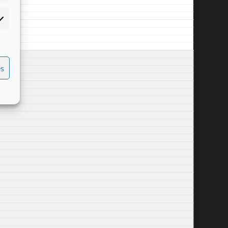
rketing
es