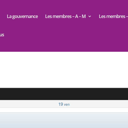
La gouvernance
Les membres – A – M
Les membres – 
us
19
ven