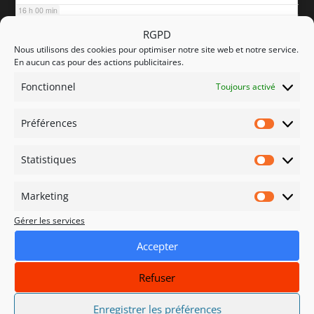
16 h 00 min
RGPD
Nous utilisons des cookies pour optimiser notre site web et notre service.
17 h 00 min
En aucun cas pour des actions publicitaires.
Fonctionnel
Toujours activé
18 h 00 min
Préférences
Préfére
19 h 00 min
Statistiques
Statisti
20 h 00 min
Marketing
Marketi
Gérer les services
21 h 00 min
Accepter
22 h 00 min
Refuser
23 h 00 min
Enregistrer les préférences