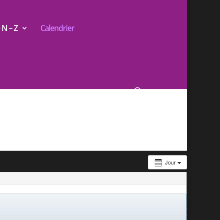
N – Z
Calendrier
Jour