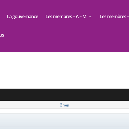
La gouvernance
Les membres – A – M
Les membres – 
us
3
ven