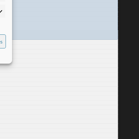
rketing
es