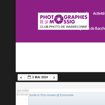
2 h 00 min
Accueil
Activité
3 h 00 min
Le Jardin de Bacch
4 h 00 min
5 h 00 min
6 h 00 min
3 MAI 2024
7 h 00 min
Jour entier
7 h 45 min
8 h 00 min
Sortie à l’Eco-musée
@ Ecomusée