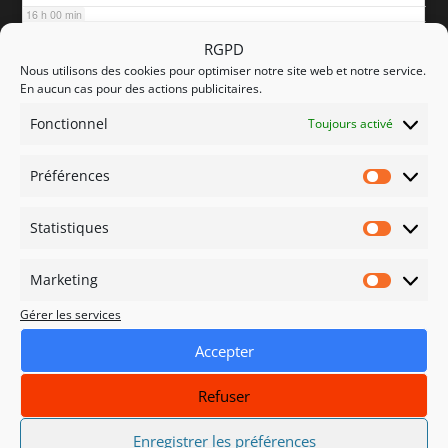
16 h 00 min
RGPD
Nous utilisons des cookies pour optimiser notre site web et notre service.
17 h 00 min
En aucun cas pour des actions publicitaires.
Fonctionnel
Toujours activé
18 h 00 min
Préférences
Préfére
19 h 00 min
Statistiques
Statisti
20 h 00 min
Marketing
Marketi
Gérer les services
21 h 00 min
Accepter
22 h 00 min
Refuser
23 h 00 min
Enregistrer les préférences