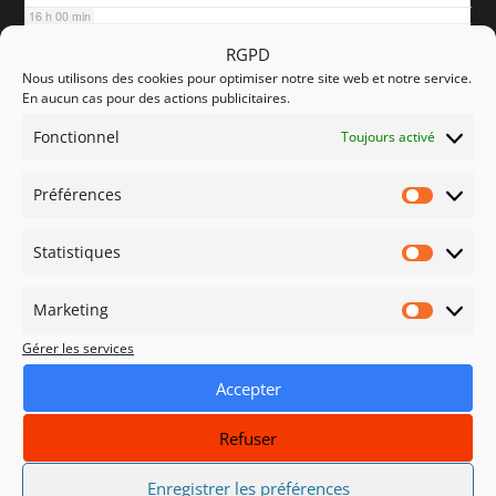
16 h 00 min
RGPD
Nous utilisons des cookies pour optimiser notre site web et notre service.
17 h 00 min
En aucun cas pour des actions publicitaires.
Fonctionnel
Toujours activé
18 h 00 min
Préférences
Préfére
19 h 00 min
Statistiques
Statisti
20 h 00 min
Marketing
Marketi
Gérer les services
21 h 00 min
Accepter
22 h 00 min
Refuser
23 h 00 min
Enregistrer les préférences