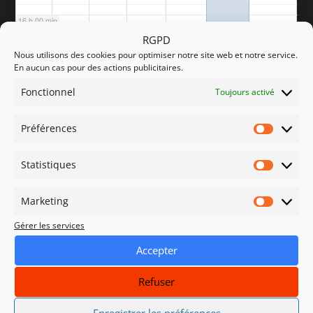
16 h 00 min
RGPD
Nous utilisons des cookies pour optimiser notre site web et notre service.
17 h 00 min
En aucun cas pour des actions publicitaires.
Fonctionnel
Toujours activé
18 h 00 min
Préférences
Préfére
19 h 00 min
Statistiques
Statisti
20 h 00 min
Marketing
Marketi
Gérer les services
21 h 00 min
Accepter
22 h 00 min
Refuser