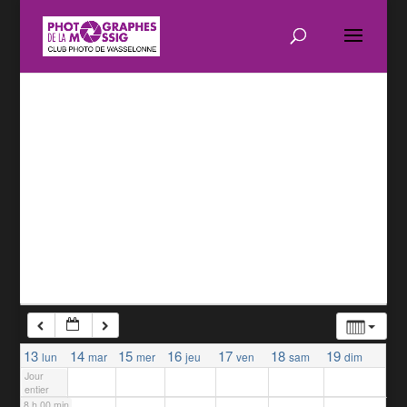
1 h 00 min
2 h 00 min
3 h 00 min
4 h 00 min
5 h 00 min
6 h 00 min
7 h 00 min
13
14
15
16
17
18
19
lun
mar
mer
jeu
ven
sam
dim
Jour
entier
8 h 00 min