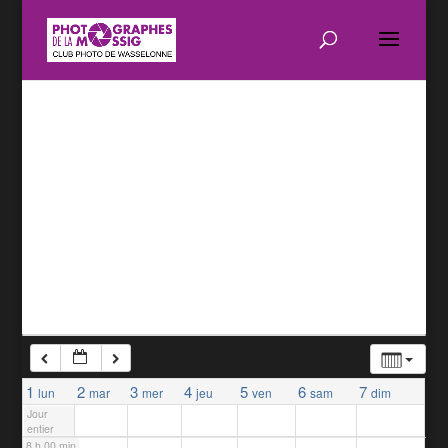
1 h 00 min
2 h 00 min
3 h 00 min
4 h 00 min
5 h 00 min
6 h 00 min
7 h 00 min
1
2
3
4
5
6
7
lun
mar
mer
jeu
ven
sam
dim
Jour
entier
8 h 00 min