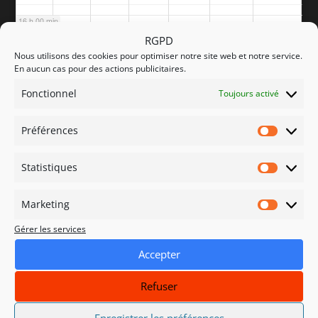
16 h 00 min
RGPD
Nous utilisons des cookies pour optimiser notre site web et notre service.
17 h 00 min
En aucun cas pour des actions publicitaires.
Fonctionnel
Toujours activé
18 h 00 min
Préférences
Préfére
19 h 00 min
Statistiques
Statisti
20 h 00 min
Marketing
Marketi
Gérer les services
21 h 00 min
Accepter
22 h 00 min
Refuser