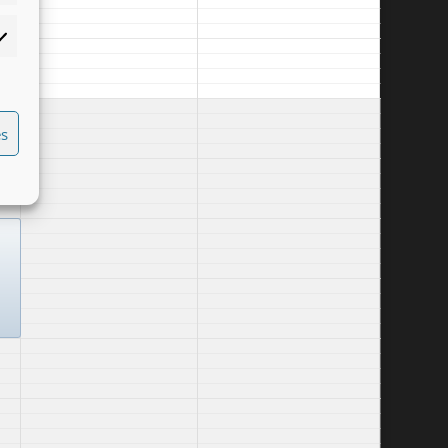
rketing
es