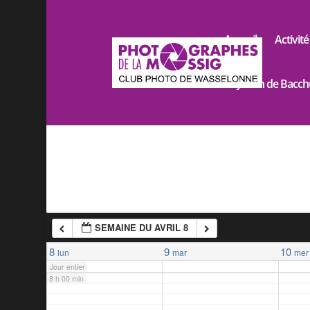
2 h 00 min
Accueil
Activité
3 h 00 min
Le Jardin de Bacch
4 h 00 min
5 h 00 min
6 h 00 min
SEMAINE DU AVRIL 8
7 h 00 min
8
9
10
lun
mar
mer
Jour entier
8 h 00 min