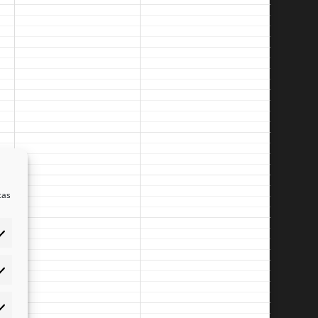
cas
éférences
atistiques