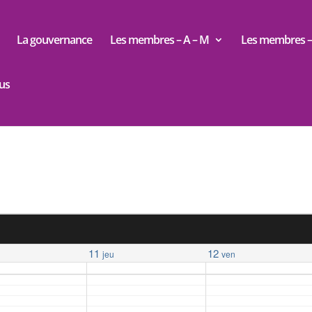
La gouvernance
Les membres – A – M
Les membres – 
us
11
12
jeu
ven