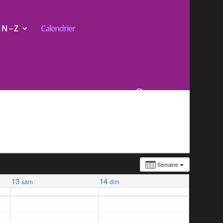
N – Z
Calendrier
Semaine
13
14
sam
dim