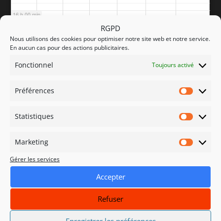
16 h 00 min
RGPD
Nous utilisons des cookies pour optimiser notre site web et notre service.
17 h 00 min
En aucun cas pour des actions publicitaires.
Fonctionnel
Toujours activé
18 h 00 min
Préférences
Préfére
19 h 00 min
Statistiques
Statisti
20 h 00 min
Marketing
Marketi
Gérer les services
21 h 00 min
Accepter
22 h 00 min
Refuser