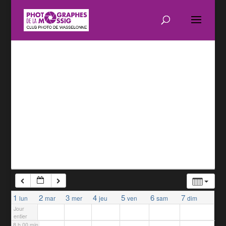
1 h 00 min
2 h 00 min
3 h 00 min
4 h 00 min
5 h 00 min
6 h 00 min
7 h 00 min
1
2
3
4
5
6
7
lun
mar
mer
jeu
ven
sam
dim
Jour
entier
8 h 00 min