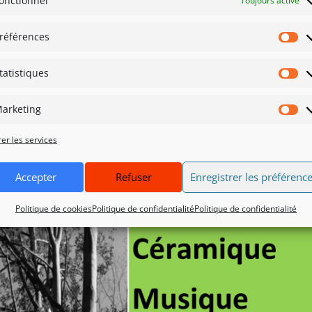
onctionnel
Toujours activé
références
Pr
tatistiques
St
arketing
Ma
er les services
Accepter
Refuser
Enregistrer les préférenc
Politique de cookies
Politique de confidentialité
Politique de confidentialité