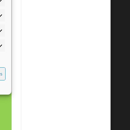
éférences
atistiques
rketing
es