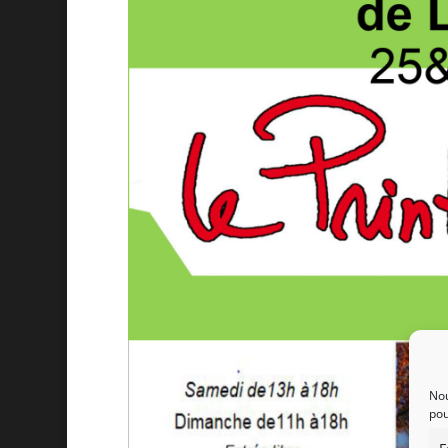
Nou
pou