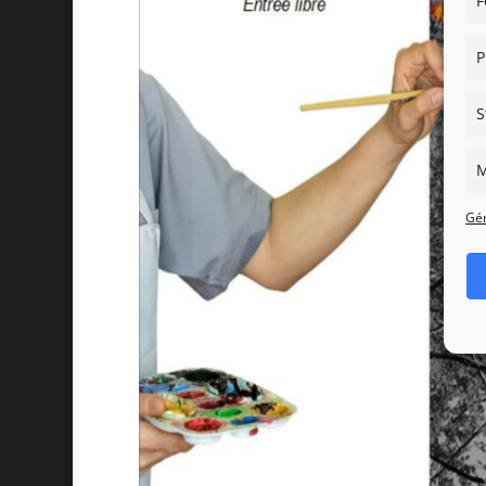
F
P
S
M
Gér