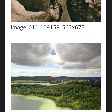
Image_011-109158_563x675