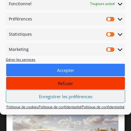
Fonctionnel
Toujours activé
Préférences
Préfére
Statistiques
Statisti
Marketing
Marketi
Gérer les services
Accepter
Refuser
Image_008-80409_564x675
Enregistrer les préférences
Politique de cookies
Politique de confidentialité
Politique de confidentialité