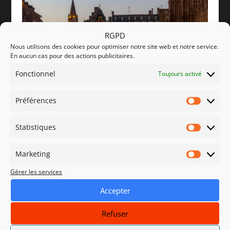
RGPD
Nous utilisons des cookies pour optimiser notre site web et notre service.
En aucun cas pour des actions publicitaires.
Fonctionnel
Toujours activé
Préférences
Préfére
Statistiques
Statisti
Marketing
Marketi
Gérer les services
Accepter
2021-12-21_027-Mod-Mod
Refuser