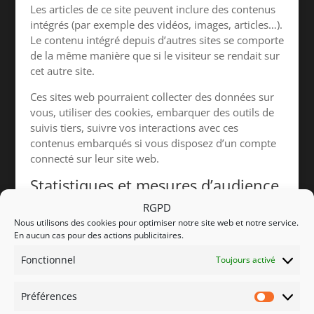
Les articles de ce site peuvent inclure des contenus
intégrés (par exemple des vidéos, images, articles…).
Le contenu intégré depuis d’autres sites se comporte
de la même manière que si le visiteur se rendait sur
cet autre site.
Ces sites web pourraient collecter des données sur
vous, utiliser des cookies, embarquer des outils de
suivis tiers, suivre vos interactions avec ces
contenus embarqués si vous disposez d’un compte
connecté sur leur site web.
Statistiques et mesures d’audience
Utilisation et transmission de
RGPD
Nous utilisons des cookies pour optimiser notre site web et notre service.
vos données personnelles
En aucun cas pour des actions publicitaires.
Durées de stockage de vos
Fonctionnel
Toujours activé
données
Préférences
Si vous laissez un commentaire, le commentaire et
Préfére