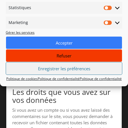
ses métadonnées sont conservés indéfiniment. Cela
permet de reconnaître et approuver
Statistiques
Statisti
automatiquement les commentaires suivants au lieu
de les laisser dans la file de modération.
Marketing
Marketi
Pour les utilisateurs et utilisatrices qui s’enregistrent
Gérer les services
sur notre site (si cela est possible), nous stockons
Accepter
également les données personnelles indiquées dans
leur profil. Tous les utilisateurs et utilisatrices
peuvent voir, modifier ou supprimer leurs
Refuser
informations personnelles à tout moment (à
l’exception de leur nom d’utilisateur·ice). Les
Enregistrer les préférences
gestionnaires du site peuvent aussi voir et modifier
Politique de cookies
Politique de confidentialité
Politique de confidentialité
ces informations.
Les droits que vous avez sur
vos données
Si vous avez un compte ou si vous avez laissé des
commentaires sur le site, vous pouvez demander à
recevoir un fichier contenant toutes les données